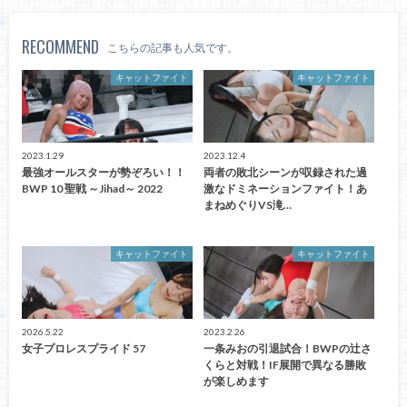
RECOMMEND
こちらの記事も人気です。
キャットファイト
キャットファイト
2023.1.29
2023.12.4
最強オールスターが勢ぞろい！！
両者の敗北シーンが収録された過
BWP 10 聖戦 ～Jihad～ 2022
激なドミネーションファイト！あ
まねめぐりVS滝…
キャットファイト
キャットファイト
2026.5.22
2023.2.26
女子プロレスプライド 57
一条みおの引退試合！BWPの辻さ
くらと対戦！IF展開で異なる勝敗
が楽しめます