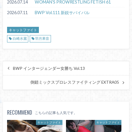
2026.07.14
WOMAN’S PROWRESTLING FETISH 61
2026.07.11
BWP Vol.111 新鋭サバイバル
キャットファイト
白崎水麗
羽月果音
BWP インタージェンダー女勝ち Vol.13
倒錯ミックスプロレスファイティング EXTRA05
RECOMMEND
こちらの記事も人気です。
キャットファイト
キャットファイト