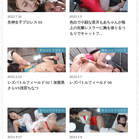
2022.7.16
2025.5.5
失神女子プロレス 03
色白で小顔な若月もあちゃんが格
上の先輩レスラーに胸を借りるつ
もりでキャットフ…
キャットファイト
キャットファイト
2022.2.23
2022.5.7
レズバトルフィールド 02！加賀美
レズバトルフィールド 06
さらVS浅宮ちなつ
キャットファイト
キャットファイト
2021.9.17
2023.2.4