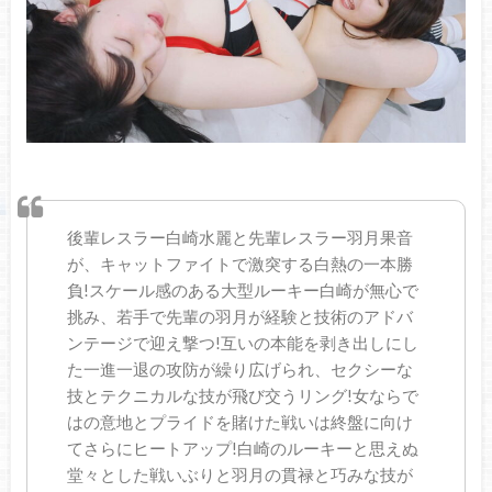
後輩レスラー白崎水麗と先輩レスラー羽月果音
が、キャットファイトで激突する白熱の一本勝
負!スケール感のある大型ルーキー白崎が無心で
挑み、若手で先輩の羽月が経験と技術のアドバ
ンテージで迎え撃つ!互いの本能を剥き出しにし
た一進一退の攻防が繰り広げられ、セクシーな
技とテクニカルな技が飛び交うリング!女ならで
はの意地とプライドを賭けた戦いは終盤に向け
てさらにヒートアップ!白崎のルーキーと思えぬ
堂々とした戦いぶりと羽月の貫禄と巧みな技が