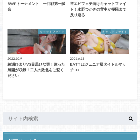
BWPトーナメント 一回戦第一試
逆エビフェチ向けキャットファイ
合
ト！永野つかさの背中が極限まで
反り返る
キャットファイト
キャットファイト
2022.10.9
2026.6.13
綾瀬ひまりVS目黒ひな実！違った
BATTLEジュニア級タイトルマッ
展開が収録！二人の敗北をご覧く
チ 03
ださい