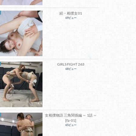
続・相撲女01
69ビュー
GIRLS FIGHT 263
68ビュー
女相撲物語 三角関係編 ～ 1話 ～
[fa-01]
65ビュー