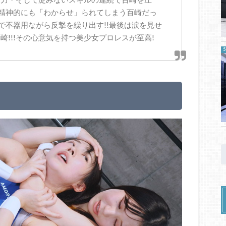
も精神的にも「わからせ」られてしまう百崎だっ
で不器用ながら反撃を繰り出す!!最後は涙を見せ
!!!その心意気を持つ美少女プロレスが至高!