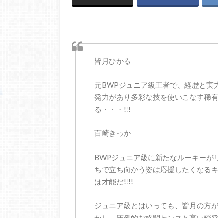
皆月ひかる
元BWPジュニア級王者で、経歴と実
発力があり多彩な技を使いこなす稀
る・・・!!!
百崎きっか
BWPジュニア級に新たなルーキーがリ
ちで立ち向かう姿は応援したくなるキ
は才能だ!!!!
ジュニア級とはいっても、皆月の方
かし、圧倒的な格闘センスと高い瞬