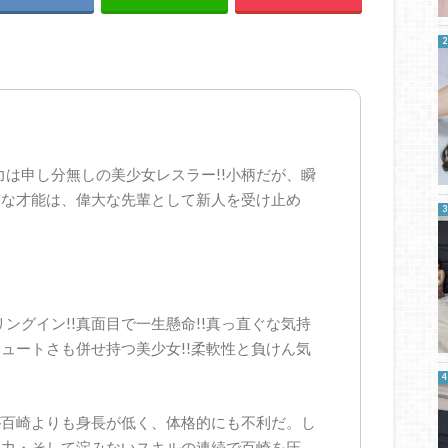
力は申し分無しの美少女レスラー!!小柄だが、瞬
有な才能は、偉大な先輩として新人を受け止め
ングイン!!真面目で一生懸命!!真っ直ぐな気持
ュートさも併せ持つ美少女!!柔軟性と負けん気
が百崎よりも身長が低く、体格的にも不利だ。し
発力・そして淀みないスキルの連続で百崎を圧