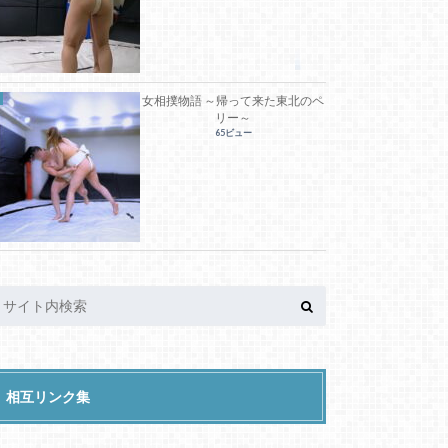
女相撲物語 ～帰って来た東北のペ
リー～
65ビュー
相互リンク集