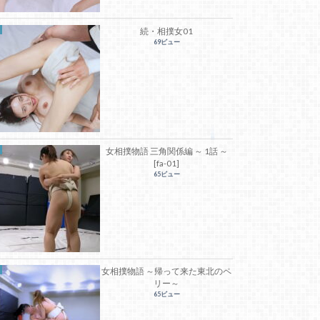
続・相撲女01
69ビュー
女相撲物語 三角関係編 ～ 1話 ～
[fa-01]
65ビュー
女相撲物語 ～帰って来た東北のペ
リー～
65ビュー