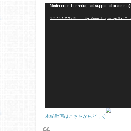
動
Media error: Format(s) not supported or source(
画
ファイルをダウンロード: https://www.abv.jp/sample/37671.m
プ
レ
ー
ヤ
ー
本編動画はこちらからどうぞ