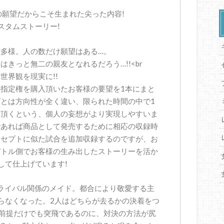
の願望だからこそ生まれた尖った内容!
スタムストーリー!
多様。人の数だけ願望はある…。
きっと無二の親友となれるだろう…!!<br
世界観を現実に!!
指定権を購入頂いたお客様の要望を1本にまと
とは方向性が全く違い、限られた時間の中で1
て頂くという、個人の妄想がより実現しやすいま
であれば商品として発売するために相応の収録時
ンセプトに似た試合を追加収録するのですが、お
バトル側でお客様の生み出したストーリーを活か
して仕上げています!
くライバル関係のメイド。都合により敬愛する主
らなくなった。2人はどちらが去るかの決着をつ
前提だけでも突飛であるのに、対決の方法が尻