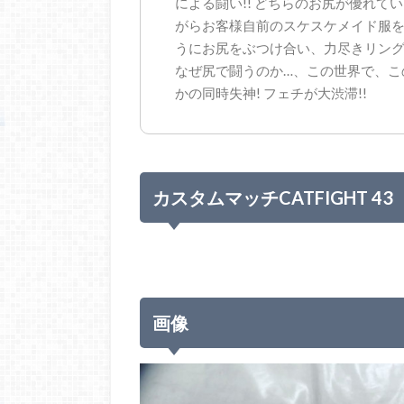
による闘い!! どちらのお尻が優れて
がらお客様自前のスケスケメイド服
うにお尻をぶつけ合い、力尽きリング
なぜ尻で闘うのか…、この世界で、こ
かの同時失神! フェチが大渋滞!!
カスタムマッチCATFIGHT 43
画像