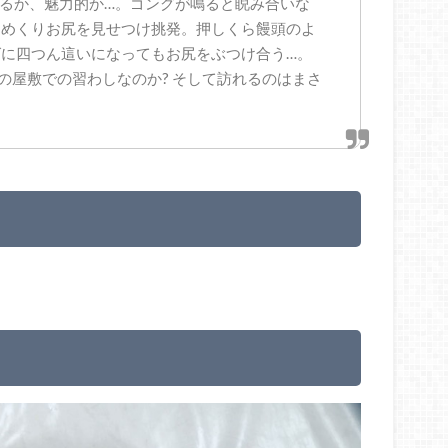
いるか、魅力的か…。ゴングが鳴ると睨み合いな
をめくりお尻を見せつけ挑発。押しくら饅頭のよ
に四つん這いになってもお尻をぶつけ合う…。
の屋敷での習わしなのか? そして訪れるのはまさ