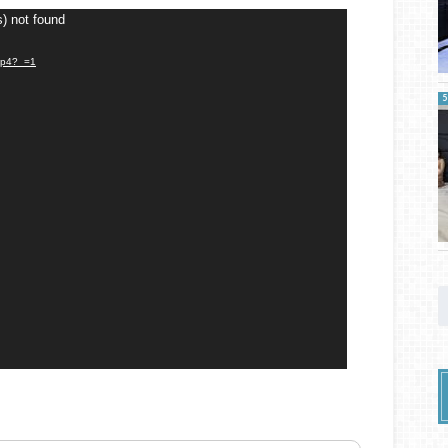
s) not found
p4?_=1