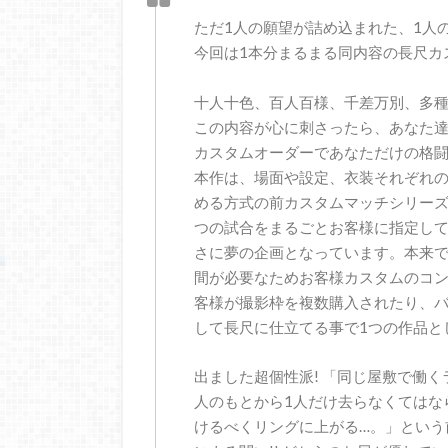
ただ1人の願望が詰め込まれた、1人
今回は1本分まるまる同内容の長尺カ
十人十色、百人百様、千差万別、多種
この内容が心に刺さったら、あなた達は
カスタムオーダーであなただけの格闘
本作は、場面や設定、衣装それぞれの
める方式の前カスタムマッチシリーズ
つの試合をまるごとお客様に指定し
さに夢の企画となっています。本来
間が必要なためお客様カスタムのコ
客様が撮影枠を複数購入されたり、
して長尺に仕立てる事で1つの作品と
出ました超個性派! 「同じ屋敷で働
人のもとから1人だけ去らなくてはな
けるべくリングに上がる…。」という