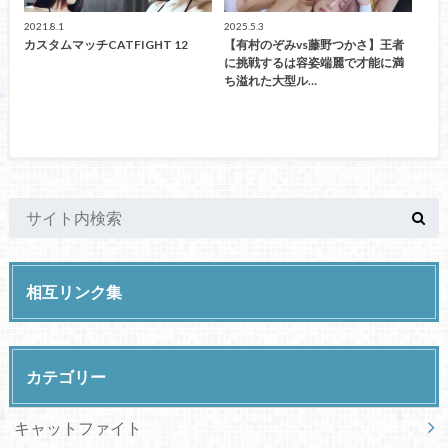
2021.8.1
2025.5.3
カスタムマッチCATFIGHT 12
【有村のぞみvs藤野つかさ】王者
に挑戦するは容姿端麗で才能に満
ち溢れた大型ル…
相互リンク集
カテゴリー
キャットファイト