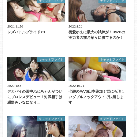
キャットファイト
キャットファイト
2021.11.26
2022.8.26
レズバトルプライド 01
桃愛ゆえに最大の試練が！BWPの
実力者の前乃菜々に勝てるのか！
キャットファイト
キャットファイト
2023.10.5
2022.10.21
デカパイの田中ねねちゃんがつい
七碧のあVS山本蓮加！世にも珍し
にプロレスデビュー！対戦相手は
いダブルノックアウトで決着しま
紺野みいなになり…
す
キャットファイト
キャットファイト