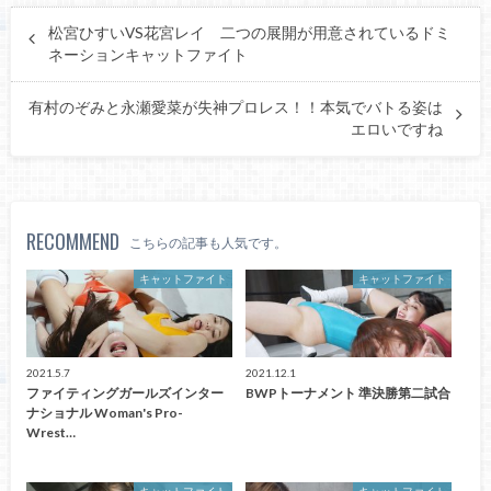
松宮ひすいVS花宮レイ 二つの展開が用意されているドミ
ネーションキャットファイト
有村のぞみと永瀬愛菜が失神プロレス！！本気でバトる姿は
エロいですね
RECOMMEND
こちらの記事も人気です。
キャットファイト
キャットファイト
2021.5.7
2021.12.1
ファイティングガールズインター
BWPトーナメント 準決勝第二試合
ナショナル Woman's Pro-
Wrest…